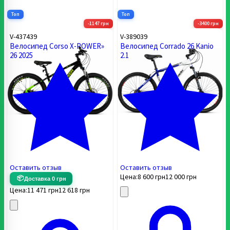
Топ
Топ
-1147 грн
-3400 грн
V-437439
V-389039
Велосипед Corso X-POWER»
Велосипед Corrado 26 Kanio
26 2025
2.1
Оставить отзыв
Оставить отзыв
Цена:
8 600
грн
12 000
грн
📦
Доставка 0 грн
Цена:
11 471
грн
12 618
грн