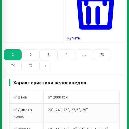
Купить
1
2
3
4
…
73
74
75
→
Характеристики велосипедов
✅ Цена
от 2000 грн
✅ Диметр
20″, 24″, 26″, 27,5″, 29″
колес
✅ Размер
10″, 11″, 12″, 13″, 14″, 15″, 16″, 17″,