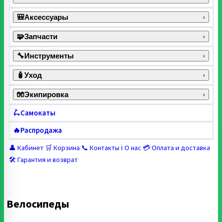
🎒
Аксессуары
›
🧩
Запчасти
›
🔧
Инструменты
›
🧴
Уход
›
🧤
Экипировка
›
🛴
Самокаты
🔥
Распродажа
👤 Кабинет
🛒 Корзина
📞 Контакты
ℹ️ О нас
💳 Оплата и доставка
🛠️ Гарантия и возврат
Велосипеды