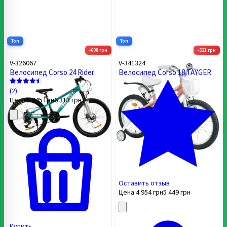
Топ
Топ
-608 грн
-521 грн
V-326067
V-341324
Велосипед Corso 24 Rider
Велосипед Corso 18 TAYGER
(2)
Рейтинг
2
4.5
Цена:
5 945
грн
6 313
грн
из 5 на
основе
опроса
пользователей
Оставить отзыв
Цена:
4 954
грн
5 449
грн
Купить