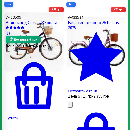
Топ
Топ
-958 грн
-672 грн
V-433506
V-433524
Велосипед Corso 28 Sonata
Велосипед Corso 26 Polaris
2025
(1)
Рейтинг
1
5
📦
из 5 на
Доставка 0 грн
основе
Цена:
9 581
грн
10 539
грн
опроса
пользователя
Оставить отзыв
Цена:
6 727
грн
7 399
грн
Купить