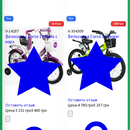
Топ
Топ
-314 грн
-508 грн
V-14287
V-354309
Велосипед Corso 14 Maxis с
Велосипед Corso 16 Tayger
корз.
Оставить отзыв
Оставить отзыв
Цена:
4 780
грн
5 257
грн
Цена:
3 151
грн
3 465
грн