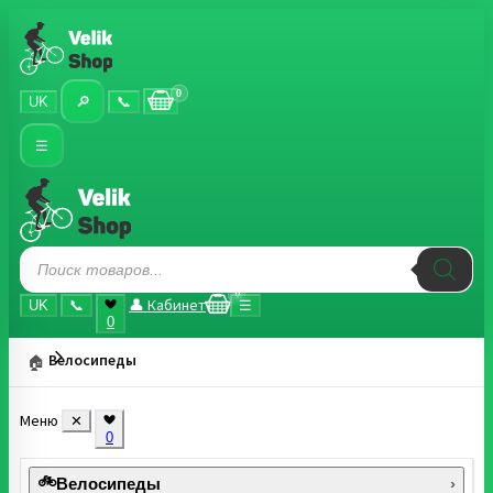
0
UK
🔎
📞
☰
Поиск
товаров
0
👤 Кабинет
UK
📞
☰
0
Велосипеды
🏠
Меню
✕
0
🚲
Велосипеды
›