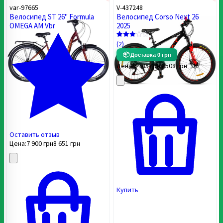
var-97665
V-437248
Велосипед ST 26" Formula
Велосипед Corso Next 26
OMEGA AM Vbr
2025
(2)
Рейтинг
2
3
📦
из 5
Доставка 0 грн
на
Цена:
7 735
грн
8 508
грн
основе
опроса
пользователей
Оставить отзыв
Цена:
7 900
грн
8 651
грн
Купить