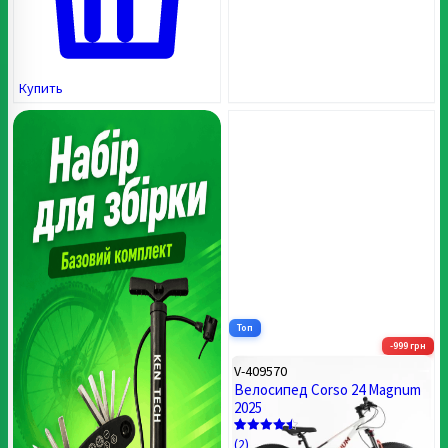
Купить
Топ
-999 грн
V-409570
Велосипед Corso 24 Magnum
2025
(2)
Рейтинг
2