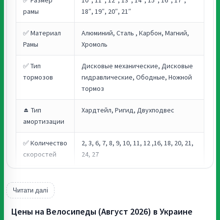
рамы
18″, 19″, 20″, 21″
✅ Материал
Алюминий, Сталь , Карбон, Магний,
Рамы
Хромоль
✅ Тип
Дисковые механические, Дисковые
тормозов
гидравлические, Ободные, Ножной
тормоз
⏏️ Тип
Хардтейл, Ригид, Двухподвес
амортизации
✅ Количество
2, 3, 6, 7, 8, 9, 10, 11, 12 ,16, 18, 20, 21,
скоростей
24, 27
✅ Страны
Украина, Китай, Германия, США,
производства
Великобритания, Тайвань, Польша
Читати далі
✅ Гарантия
От 12 месяцев
Цены на Велосипеды (Август 2026) в Украине